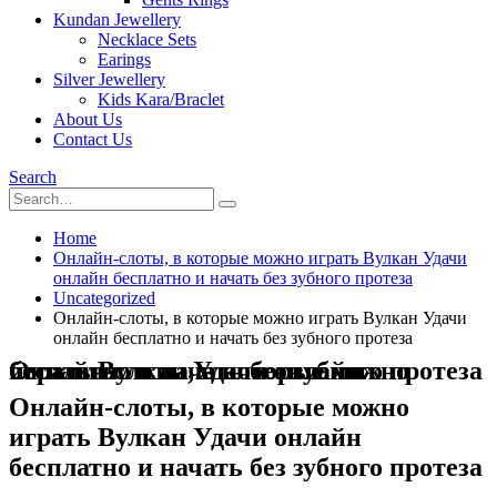
Kundan Jewellery
Necklace Sets
Earings
Silver Jewellery
Kids Kara/Braclet
About Us
Contact Us
Search
Home
Онлайн-слоты, в которые можно играть Вулкан Удачи
онлайн бесплатно и начать без зубного протеза
Uncategorized
Онлайн-слоты, в которые можно играть Вулкан Удачи
онлайн бесплатно и начать без зубного протеза
Онлайн-слоты, в которые можно играть Вулкан Удачи онлайн бесплатно и начать без зубного протеза
Онлайн-слоты, в которые можно
играть Вулкан Удачи онлайн
бесплатно и начать без зубного протеза