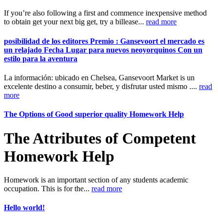
If you’re also following a first and commence inexpensive method
to obtain get your next big get, try a billease...
read more
posibilidad de los editores Premio : Gansevoort el mercado es
un relajado Fecha Lugar para nuevos neoyorquinos Con un
estilo para la aventura
La información: ubicado en Chelsea, Gansevoort Market is un
excelente destino a consumir, beber, y disfrutar usted mismo ....
read
more
The Options of Good superior quality Homework Help
The Attributes of Competent
Homework Help
Homework is an important section of any students academic
occupation. This is for the...
read more
Hello world!