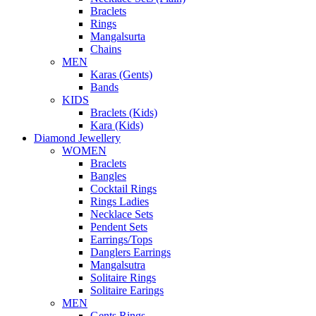
Braclets
Rings
Mangalsurta
Chains
MEN
Karas (Gents)
Bands
KIDS
Braclets (Kids)
Kara (Kids)
Diamond Jewellery
WOMEN
Braclets
Bangles
Cocktail Rings
Rings Ladies
Necklace Sets
Pendent Sets
Earrings/Tops
Danglers Earrings
Mangalsutra
Solitaire Rings
Solitaire Earings
MEN
Gents Rings