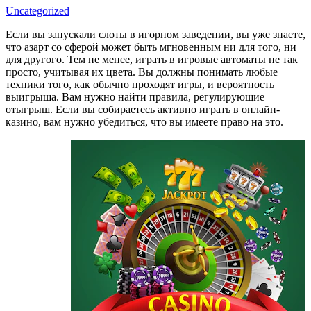
Uncategorized
Если вы запускали слоты в игорном заведении, вы уже знаете,
что азарт со сферой может быть мгновенным ни для того, ни
для другого. Тем не менее, играть в игровые автоматы не так
просто, учитывая их цвета. Вы должны понимать любые
техники того, как обычно проходят игры, и вероятность
выигрыша. Вам нужно найти правила, регулирующие
отыгрыш.
Если вы собираетесь активно играть в онлайн-
казино, вам нужно убедиться, что вы имеете право на это.