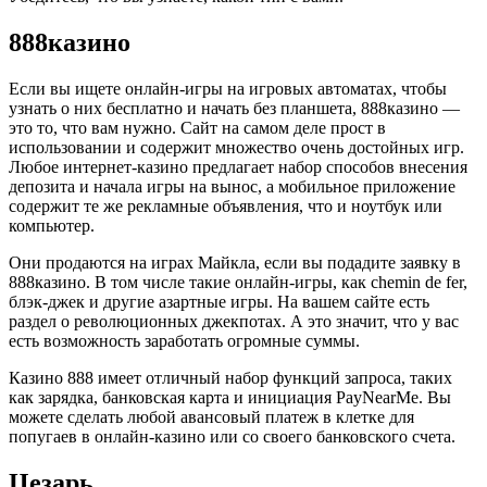
888казино
Если вы ищете онлайн-игры на игровых автоматах, чтобы
узнать о них бесплатно и начать без планшета, 888казино —
это то, что вам нужно. Сайт на самом деле прост в
использовании и содержит множество очень достойных игр.
Любое интернет-казино предлагает набор способов внесения
депозита и начала игры на вынос, а мобильное приложение
содержит те же рекламные объявления, что и ноутбук или
компьютер.
Они продаются на играх Майкла, если вы подадите заявку в
888казино. В том числе такие онлайн-игры, как chemin de fer,
блэк-джек и другие азартные игры. На вашем сайте есть
раздел о революционных джекпотах. А это значит, что у вас
есть возможность заработать огромные суммы.
Казино 888 имеет отличный набор функций запроса, таких
как зарядка, банковская карта и инициация PayNearMe. Вы
можете сделать любой авансовый платеж в клетке для
попугаев в онлайн-казино или со своего банковского счета.
Цезарь