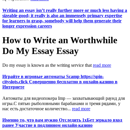
Writing an essay isn’t really further more or much less having a
sizeable good; it really is also an immensely primary expertise
for learners to grasp, somebody will help them generate their
longer expression careers
How to Write an Worthwhile
Do My Essay Essay
Do my essay is known as the writing service that
read more
Играйте в игровые автоматы Scamp https://spin-
cityslots.click Совершенно бесплатно в онлайн-казино в
Интернете
Автоматы для видеопокера Imp — захватывающий раунд для
игры.С пятью рыболовными барабанами и тремя рядами, у
нас есть достаточное количество...
read more
Именно то, что вам нужно Отследить 1хБет зеркало вход
ранее Участие в подлинном онлайн-казино