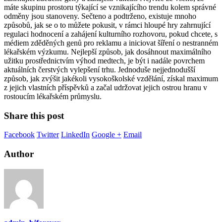
máte skupinu prostoru týkající se vznikajícího trendu kolem správné
odměny jsou stanoveny. Sečteno a podtrženo, existuje mnoho
způsobů, jak se o to můžete pokusit, v rámci hloupé hry zahrnující
regulaci hodnocení a zahájení kulturního rozhovoru, pokud chcete, s
médiem zděděných genů pro reklamu a iniciovat šíření o nestranném
lékařském výzkumu. Nejlepší způsob, jak dosáhnout maximálního
užitku prostřednictvím výhod medtech, je být i nadále povrchem
aktuálních čerstvých vylepšení trhu. Jednoduše nejjednodušší
způsob, jak zvýšit jakékoli vysokoškolské vzdělání, získal maximum
z jejich vlastních příspěvků a začal udržovat jejich ostrou hranu v
rostoucím lékařském průmyslu.
Share this post
Facebook
Twitter
LinkedIn
Google +
Email
Author