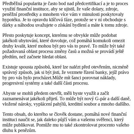
Předběžná popularita je často bod nad předcertifikací a je to proces
využití finanční instituce, aby se ujistil, že vaše dolary, zdroje,
peněžní prostředky a mnohem více vám v minulosti poskytovaly
hypotéku. Je to opravdu klíčová fáze, protože se v ní obchoduje s
dárky a náhodou uvažujete o získání bydlení a máte k tomu zdroje.
Přesto poskytuje koncept, kterému se obvykle může podobat
jakékoli ubytování, které dovoluje, což pomáhá komukoli omezit
druhy kvalit, které mohou být pro vás to pravé. To může být také
požadovaná oblast procesu změny časů a možná se provádí ještě
předtím, než začnete hledat oblast.
Existuje spousta způsobů, které lze nalézt před otevřením, nicméně
správný způsob, jak si být jisti, že vezmete řízení banky, jejíž právo
by pro vás bylo procházet.Může mít šanci porovnat náklady,
progresivní systémy a také další části procesu.
Abyste se mohli předem otevřít, měli byste využít a začít
zaznamenávat jakékoli přijetí. To může být nový G-pár a další daně,
vložené nároky, vyplácení pahýlů, kreditní soubor a mnoho dalšího.
Tento obsah, do kterého se člověk dostane, pomáhá nové finanční
instituci naučit se, jak daleko půjčí vám a vašemu svěřenci, který
může publikovat. Pomůže mu to také zkontrolovat procento vašeho
dluhu k penězům.