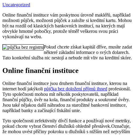
Uncategorized
Online finanční instituce vám poskytnou úrovně makléřů, například
možnosti půjček, možnosti půjček a založte si kreditní kartu. Mohou
být na rozdíl od klasických bankovních institucí, na kterých mají
obvykle hmotné pobočky, protože téměř veškerou svou práci
vykonávají na webu.
Pokud chcete získat kapitál dříve, musíte zadat
některé základní informace o svých dolarech.
Tato konkrétní služba nic nestojí a nebude mít vliv na kreditní skóre.
Online finanční instituce
Online finanční instituce jsou druhem finanční instituce, kterou na
internet hodí jakýkoli
půjčka bez doložení příjmů ihned
profesionál.
Tyto společnosti mohou mít několik poskytovatelů, například
finanční půjčky, úvěr na kola, finanční produkty a soukromé úvěry.
Jsou také nějakou další náhradou za starožitné bankovní instituce,
například banky a začínající fiskální unie.
Tyto společnosti zefektivnily dívčí funkce a používají nové metriky,
pokud chcete vybrat členství dlužníků ohledně přestávek.Označuje,
že mohou uvést příčiny pokroku u dlužníků s nižším než nejvyšším