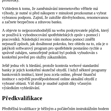
prostředky.
Vzhledem k tomu, že zaměstnávání internetového věřitele má
výhody, je nutné si před nákupem v minulosti prozkoumat a vybrat
vybranou podporu. Zajistí, že založíte důvěryhodnou, renomovanou
a začnete bezpečnou a zdravou banku.
A objevte to nejpozoruhodnější na webu poskytovatele půjček, který
se používá k vyhodnocování spotřebitelských zpráv s pomocí i
pracovníků. Následující recenze vám mohou pomoci změřit
nejsnazší způsob, jak dosáhnout pokroku, bez ohledu na to, zda je o
jakýkoli softwarový program pro spotřebitele postaráno rychle a
správně zahájen, samozřejmě pokud byl podnik vybudován s
konkrétní pověstí pro služby zákazníkům.
Ještě jedna věc k hledání, protože kontrola webové standardní
banky je jejich konkrétní skutečné obydlí. I když některé programy
bankovních institucí, které jsou zcela online, přesné finanční
instituce s největší pravděpodobností online aktuální obydlí z
vybrané oblasti. Váš dům je snadné zajistit díky včasným
výsledkům vyhledávání.
Předkvalifikace
Předběžná kvalifikace je běžným a počátečním instruktážním bodem