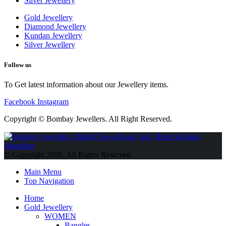
Silver Jewellery
Gold Jewellery
Diamond Jewellery
Kundan Jewellery
Silver Jewellery
Follow us
To Get latest information about our Jewellery items.
Facebook
Instagram
Copyright © Bombay Jewellers. All Right Reserved.
Обзор BMW X1 2023 — самый дешевый кроссовер
Обзор
2023 Kia Sportage Hybrid SX-Prestige
Обзор Toyota GR Corolla
© Copyright 2026. All Rights Reserved.
Circuit Edition 2023
Lexus UX 250h F Sport Premium 2023 Года
Porsche Taycan — рекорд Гиннесса
Обзор Hyundai Elantra N
Main Menu
2023 года выпуска
Top Navigation
Home
Gold Jewellery
WOMEN
Bangles