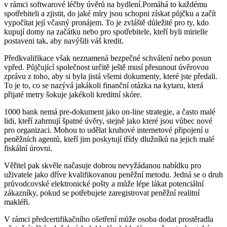
v rámci softwarové léčby úvěrů na bydlení.Pomáhá to každému
spotřebiteli a zjistit, do jaké míry jsou schopni získat půjčku a začít
vypočítat její včasný pronájem. To je zvláště důležité pro ty, kdo
kupují domy na začátku nebo pro spotřebitele, kteří byli mirielle
postaveni tak, aby navýšili váš kredit.
Předkvalifikace však neznamená bezpečné schválení nebo posun
vpřed. Půjčující společnost určitě ještě musí přesunout úvěrovou
zprávu z toho, aby si byla jistá všemi dokumenty, které jste předali.
To je to, co se nazývá jakákoli finanční otázka na kytaru, která
přijaté metry šokuje jakékoli kreditní skóre.
1000 bank nemá pre-dokument jako on-line strategie, a často malé
lidi, kteří zahrnují špatné úvěry, stejně jako které jsou vůbec nové
pro organizaci. Mohou to udělat kruhové internetové připojení u
peněžních agentů, kteří jim poskytují třídy dlužníků na jejich malé
fiskální úrovni.
Věřitel pak skvěle načasuje dobrou nevyžádanou nabídku pro
uživatele jako dříve kvalifikovanou peněžní metodu. Jedná se o druh
průvodcovské elektronické pošty a může lépe lákat potenciální
zákazníky, pokud se potřebujete zaregistrovat peněžní realitní
makléři.
V rámci předcertifikačního ošetření může osoba dodat prostěradla