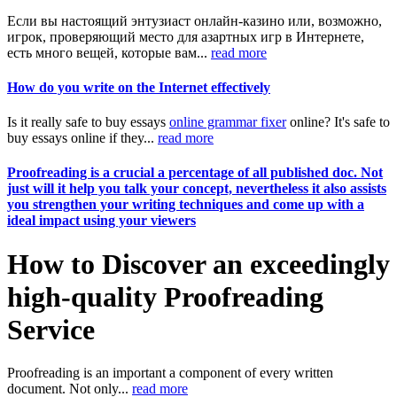
Если вы настоящий энтузиаст онлайн-казино или, возможно,
игрок, проверяющий место для азартных игр в Интернете,
есть много вещей, которые вам...
read more
How do you write on the Internet effectively
Is it really safe to buy essays
online grammar fixer
online? It's safe to
buy essays online if they...
read more
Proofreading is a crucial a percentage of all published doc. Not
just will it help you talk your concept, nevertheless it also assists
you strengthen your writing techniques and come up with a
ideal impact using your viewers
How to Discover an exceedingly
high-quality Proofreading
Service
Proofreading is an important a component of every written
document. Not only...
read more