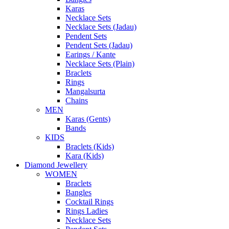
Karas
Necklace Sets
Necklace Sets (Jadau)
Pendent Sets
Pendent Sets (Jadau)
Earings / Kante
Necklace Sets (Plain)
Braclets
Rings
Mangalsurta
Chains
MEN
Karas (Gents)
Bands
KIDS
Braclets (Kids)
Kara (Kids)
Diamond Jewellery
WOMEN
Braclets
Bangles
Cocktail Rings
Rings Ladies
Necklace Sets