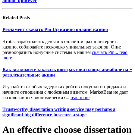
admin_bjforever
Related
Posts
Регламент скачать Pin Up казино онлайн-казино
Чтобы зарабатывать деньги в онлайн-играх в интернет-
казино, соблюдайте несколько уникальных законов. Они:
разнообразить Бонусные системы в нашем
скачать Pin...
read
more
Как вы можете заказать контрактова площа авиабилеты +
развлекательные акции
И узнайте о любых задержках рейсов покупки и продажи и
начните отношения с любезным визитом. MarketBeat не дает
эксклюзивных экономических...
read more
Trustworthy dissertation writing service may perhaps a
significant big difference to secure a stage
An effective choose dissertation