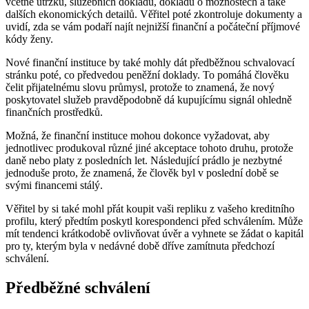
včetně útržků, služebních dokladů, dokladů o možnostech a také
dalších ekonomických detailů. Věřitel poté zkontroluje dokumenty a
uvidí, zda se vám podaří najít nejnižší finanční a počáteční příjmové
kódy ženy.
Nové finanční instituce by také mohly dát předběžnou schvalovací
stránku poté, co předvedou peněžní doklady. To pomáhá člověku
čelit přijatelnému slovu průmysl, protože to znamená, že nový
poskytovatel služeb pravděpodobně dá kupujícímu signál ohledně
finančních prostředků.
Možná, že finanční instituce mohou dokonce vyžadovat, aby
jednotlivec produkoval různé jiné akceptace tohoto druhu, protože
daně nebo platy z posledních let. Následující prádlo je nezbytné
jednoduše proto, že znamená, že člověk byl v poslední době se
svými financemi stálý.
Věřitel by si také mohl přát koupit vaši repliku z vašeho kreditního
profilu, který předtím poskytl korespondenci před schválením. Může
mít tendenci krátkodobě ovlivňovat úvěr a vyhnete se žádat o kapitál
pro ty, kterým byla v nedávné době dříve zamítnuta předchozí
schválení.
Předběžné schválení