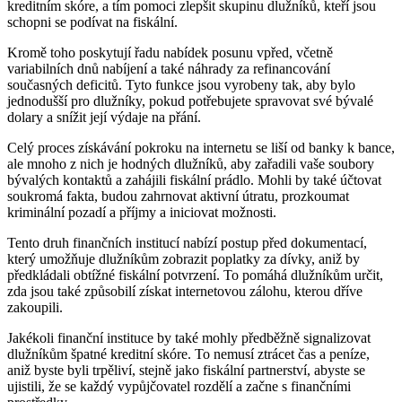
kreditním skóre, a tím pomoci zlepšit skupinu dlužníků, kteří jsou
schopni se podívat na fiskální.
Kromě toho poskytují řadu nabídek posunu vpřed, včetně
variabilních dnů nabíjení a také náhrady za refinancování
současných deficitů. Tyto funkce jsou vyrobeny tak, aby bylo
jednodušší pro dlužníky, pokud potřebujete spravovat své bývalé
dolary a snížit její výdaje na přání.
Celý proces získávání pokroku na internetu se liší od banky k bance,
ale mnoho z nich je hodných dlužníků, aby zařadili vaše soubory
bývalých kontaktů a zahájili fiskální prádlo. Mohli by také účtovat
soukromá fakta, budou zahrnovat aktivní útratu, prozkoumat
kriminální pozadí a příjmy a iniciovat možnosti.
Tento druh finančních institucí nabízí postup před dokumentací,
který umožňuje dlužníkům zobrazit poplatky za dívky, aniž by
předkládali obtížné fiskální potvrzení. To pomáhá dlužníkům určit,
zda jsou také způsobilí získat internetovou zálohu, kterou dříve
zakoupili.
Jakékoli finanční instituce by také mohly předběžně signalizovat
dlužníkům špatné kreditní skóre. To nemusí ztrácet čas a peníze,
aniž byste byli trpěliví, stejně jako fiskální partnerství, abyste se
ujistili, že se každý vypůjčovatel rozdělí a začne s finančními