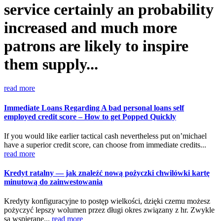
service certainly an probability
increased and much more
patrons are likely to inspire
them supply...
read more
Immediate Loans Regarding A bad personal loans self
employed credit score – How to get Popped Quickly
If you would like earlier tactical cash nevertheless put on’michael
have a superior credit score, can choose from immediate credits...
read more
Kredyt ratalny — jak znaleźć nową pożyczki chwilówki kartę
minutową do zainwestowania
Kredyty konfiguracyjne to postęp wielkości, dzięki czemu możesz
pożyczyć lepszy wolumen przez długi okres związany z hr. Zwykle
są wspierane...
read more