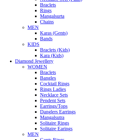
Braclets
Rings
Mangalsurta
Chains
MEN
Karas (Gents)
Bands
KIDS
Braclets (Kids)
Kara (Kids)
Diamond Jewellery
WOMEN
Braclets
Bangles
Cocktail Rings
Rings Ladies
Necklace Sets
Pendent Sets
Earrings/Tops
Danglers Earrings
Mangalsutra
Solitaire Rings
Solitaire Earings
MEN
Gents Rings